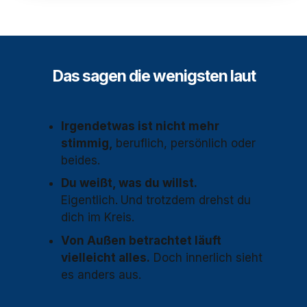
Das sagen die wenigsten laut
Irgendetwas ist nicht mehr
stimmig,
beruflich, persönlich oder
beides.
Du weißt, was du willst.
Eigentlich.
Und trotzdem drehst du
dich im Kreis.
Von Außen betrachtet läuft
vielleicht alles.
Doch innerlich sieht
es anders aus.